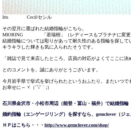
Iris Cecil/セシル
その翌月に選ばれた結婚指輪がこちら。
MIORING 「若瑞樹」（レディースもプラチナに変更
結婚指輪については彫りがあって耐久性のある指輪を探して
キラキラした輝きも気に入られたそうです。
「雑誌で見て来店したところ、店員の対応がよくてここに決
とのコメントを。誠にありがとうございます。
今月岩手県で挙式を挙げられたというおふたり。またいつで
お幸せに～ヾ（´▽｀;）
石川県金沢市・小松市周辺（能登・冨山・福井）で結婚指輪
婚約指輪（エンゲージリング）を探すなら、gemclover（
ＨＰはこちら・・・
http://www.gemclover.com/shop/