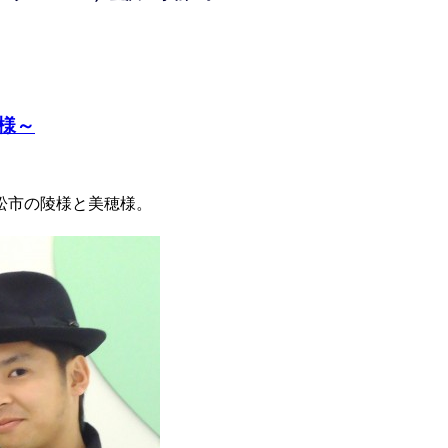
様～
松市の陵様と美穂様。