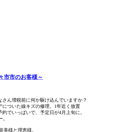
々市市のお客様～
なさん増税前に何か駆け込んでいますか？
アについた線キズの修理。1年近く放置
予約でいっぱいで、予定日が4月上旬に。
ー。
龍美様と理恵様。