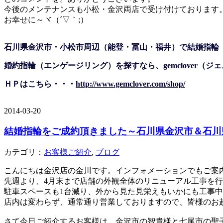
今後のメンテナンスも小松・金沢両店で受け付けております
お幸せに～ヾ（´▽｀;）
石川県金沢市・小松市周辺（能登・冨山・福井）で結婚指輪
婚約指輪（エンゲージリング）を探すなら、gemclover（
ＨＰはこちら・・・
http://www.gemclover.com/shop/
2014-03-20
結婚指輪をご成約頂きました～石川県金沢市＆石川
カテゴリ：
お客様ご紹介
,
ブログ
こんにちは金沢店の金川です。インフォメーションでもご案
先週より、4月末まで店舗の外観全体のリニューアル工事を
駐車スペースも1台減り、外から見た見栄えもいかにも工事
店内は変わらず、通常通り営業しておりますので、皆様のお
さて今日ご紹介するお客様は、金沢市の智貴様と七尾市の聖