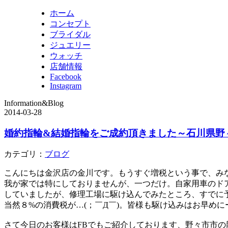
ホーム
コンセプト
ブライダル
ジュエリー
ウォッチ
店舗情報
Facebook
Instagram
Information&Blog
2014-03-28
婚約指輪&結婚指輪をご成約頂きました～石川県野
カテゴリ：
ブログ
こんにちは金沢店の金川です。もうすぐ増税という事で、み
我が家では特にしておりませんが、一つだけ。自家用車のド
していましたが、修理工場に駆け込んでみたところ、すでに
当然８%の消費税が…(；￣Д￣)。皆様も駆け込みはお早めに
さて今日のお客様はFBでもご紹介しております、野々市市の