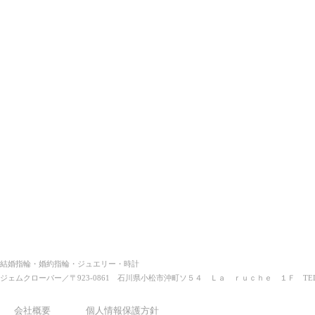
結婚指輪・婚約指輪・ジュエリー・時計
ジェムクローバー
／〒923-0861 石川県小松市沖町ソ５４ Ｌａ ｒｕｃｈｅ １Ｆ TEL.076
会社概要
個人情報保護方針