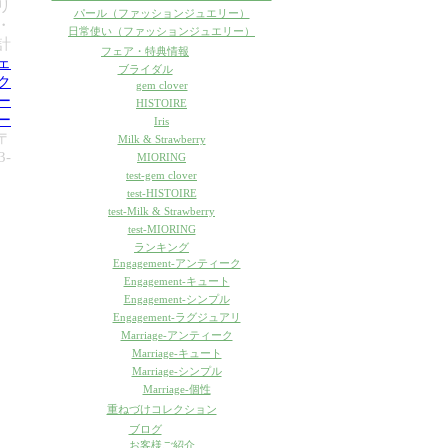
リ
パール（ファッションジュエリー）
・
日常使い（ファッションジュエリー）
計
フェア・特典情報
ェ
ブライダル
ク
gem clover
ー
HISTOIRE
ー
Iris
〒
Milk & Strawberry
3-
MIORING
test-gem clover
test-HISTOIRE
test-Milk & Strawberry
test-MIORING
ランキング
Engagement-アンティーク
Engagement-キュート
Engagement-シンプル
Engagement-ラグジュアリ
Marriage-アンティーク
Marriage-キュート
Marriage-シンプル
Marriage-個性
重ねづけコレクション
ブログ
お客様ご紹介