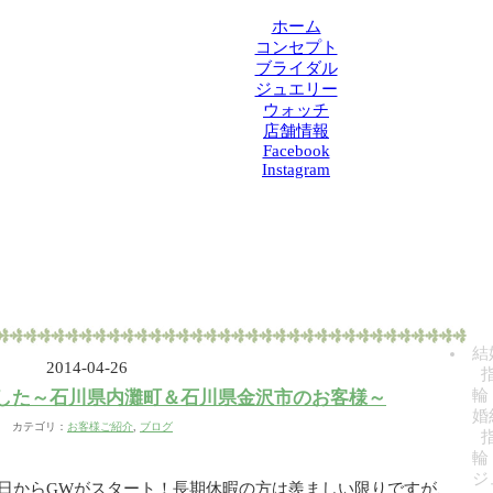
ホーム
コンセプト
ブライダル
ジュエリー
ウォッチ
店舗情報
Facebook
Instagram
結
2014-04-26
輪
した～石川県内灘町＆石川県金沢市のお客様～
婚
カテゴリ：
お客様ご紹介
,
ブログ
輪
ジ
日からGWがスタート！長期休暇の方は羨ましい限りですが、