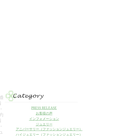
婚
指
PRESS RELEASE
・
お客様の声
約
インフォメーション
指
ジュエリー
・
アニバーサリー（ファッションジュエリー）
ュ
ハイジュエリー（ファッションジュエリー）