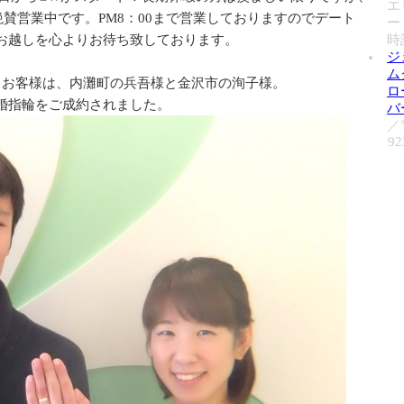
エ
休まず絶賛営業中です。PM8：00まで営業しておりますのでデート
ー
お越しを心よりお待ち致しております。
時
ジ
ム
るお客様は、内灘町の兵吾様と金沢市の洵子様。
ロ
婚指輪をご成約されました。
バ
／
92