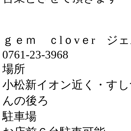
ｇｅｍ ｃlｏvｅr ジ
0761-23-3968
場所
小松新イオン近く・すし
んの後ろ
駐車場